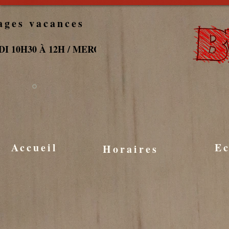
ages vacances
DI 10H30 À 12H / MERCREDI 10H30 À 12H / JEUDI 10
Accueil
Ec
Horaires